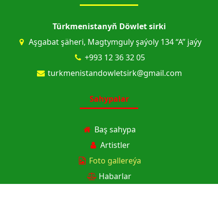
Türkmenistanyň Döwlet sirki
Aşgabat şäheri, Magtymguly şaýoly 134 “A” jaýy
+993 12 36 32 05
turkmenistandowletsirk@gmail.com
Sahypalar
Baş sahypa
Artistler
Foto gallereýa
Habarlar
Afişalar
Biletler