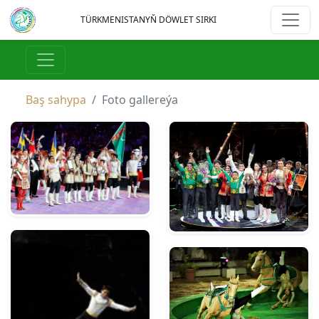
TÜRKMENISTANYŇ DÖWLET SIRKI
Baş sahypa
Foto gallereýa