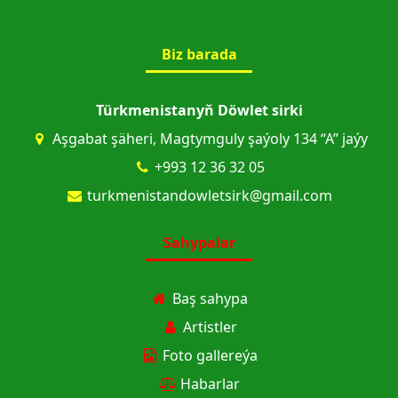
Biz barada
Türkmenistanyň Döwlet sirki
Aşgabat şäheri, Magtymguly şaýoly 134 “A” jaýy
+993 12 36 32 05
turkmenistandowletsirk@gmail.com
Sahypalar
Baş sahypa
Artistler
Foto gallereýa
Habarlar