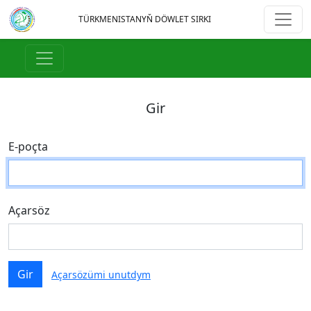
TÜRKMENISTANYŇ DÖWLET SIRKI
Gir
E-poçta
Açarsöz
Gir
Açarsözümi unutdym