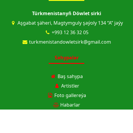
Türkmenistanyň Döwlet sirki
Aşgabat şäheri, Magtymguly şaýoly 134 “A” jaýy
+993 12 36 32 05
turkmenistandowletsirk@gmail.com
Sahypalar
Baş sahypa
Artistler
Foto gallereýa
Habarlar
Afişalar
Biletler