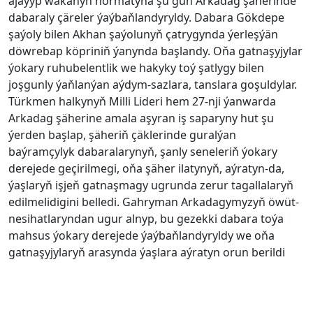
ajaýyp wakanyň hormatyna şu gün Arkadag şäherinde
dabaraly çäreler ýaýbaňlandyryldy. Dabara Gökdepe
şaýoly bilen Akhan şaýolunyň çatrygynda ýerleşýän
döwrebap köpriniň ýanynda başlandy. Oňa gatnaşyjylar
ýokary ruhubelentlik we hakyky toý şatlygy bilen
joşgunly ýaňlanýan aýdym-sazlara, tanslara goşuldylar.
Türkmen halkynyň Milli Lideri hem 27-nji ýanwarda
Arkadag şäherine amala aşyran iş saparyny hut şu
ýerden başlap, şäheriň çäklerinde guralýan
baýramçylyk dabaralarynyň, şanly seneleriň ýokary
derejede geçirilmegi, oňa şäher ilatynyň, aýratyn-da,
ýaşlaryň işjeň gatnaşmagy ugrunda zerur tagallalaryň
edilmelidigini belledi. Gahryman Arkadagymyzyň öwüt-
nesihatlaryndan ugur alnyp, bu gezekki dabara toýa
mahsus ýokary derejede ýaýbaňlandyryldy we oňa
gatnaşyjylaryň arasynda ýaşlara aýratyn orun berildi