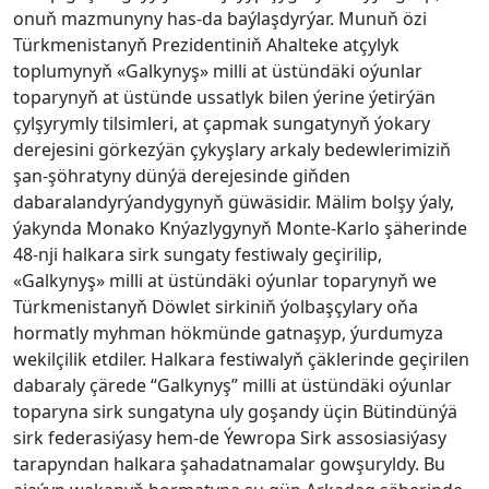
onuň mazmunyny has-da baýlaşdyrýar. Munuň özi
Türkmenistanyň Prezidentiniň Ahalteke atçylyk
toplumynyň «Galkynyş» milli at üstündäki oýunlar
toparynyň at üstünde ussatlyk bilen ýerine ýetirýän
çylşyrymly tilsimleri, at çapmak sungatynyň ýokary
derejesini görkezýän çykyşlary arkaly bedewlerimiziň
şan-şöhratyny dünýä derejesinde giňden
dabaralandyrýandygynyň güwäsidir. Mälim bolşy ýaly,
ýakynda Monako Knýazlygynyň Monte-Karlo şäherinde
48-nji halkara sirk sungaty festiwaly geçirilip,
«Galkynyş» milli at üstündäki oýunlar toparynyň we
Türkmenistanyň Döwlet sirkiniň ýolbaşçylary oňa
hormatly myhman hökmünde gatnaşyp, ýurdumyza
wekilçilik etdiler. Halkara festiwalyň çäklerinde geçirilen
dabaraly çärede “Galkynyş” milli at üstündäki oýunlar
toparyna sirk sungatyna uly goşandy üçin Bütindünýä
sirk federasiýasy hem-de Ýewropa Sirk assosiasiýasy
tarapyndan halkara şahadatnamalar gowşuryldy. Bu