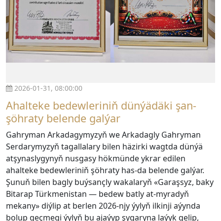
2026-01-31, 08:00:00
Ahalteke bedewleriniň dünýädäki şan-
şöhraty belende galýar
Gahryman Arkadagymyzyň we Arkadagly Gahryman
Serdarymyzyň tagallalary bilen häzirki wagtda dünýä
atşynaslygynyň nusgasy hökmünde ykrar edilen
ahalteke bedewleriniň şöhraty has-da belende galýar.
Şunuň bilen bagly buýsançly wakalaryň «Garaşsyz, baky
Bitarap Türkmenistan — bedew batly at-myradyň
mekany» diýlip at berlen 2026-njy ýylyň ilkinji aýynda
bolup geçmegi ýylyň bu ajaýyp şygaryna laýyk gelip,