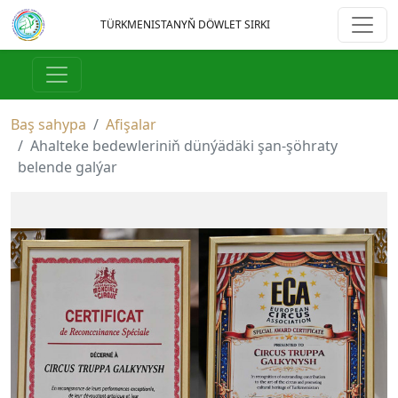
TÜRKMENISTANYŇ DÖWLET SIRKI
Baş sahypa
Afişalar
Ahalteke bedewleriniň dünýädäki şan-şöhraty
belende galýar